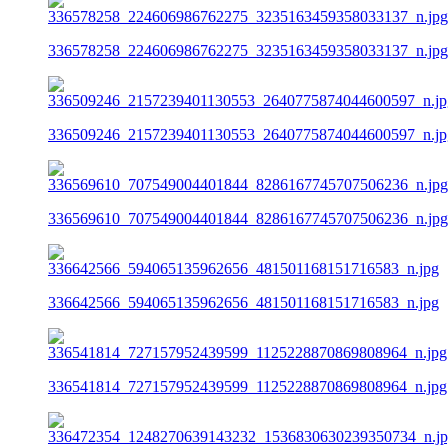
336578258_224606986762275_3235163459358033137_n.jpg
336509246_2157239401130553_2640775874044600597_n.jp
336569610_707549004401844_8286167745707506236_n.jpg
336642566_594065135962656_481501168151716583_n.jpg
336541814_727157952439599_1125228870869808964_n.jpg