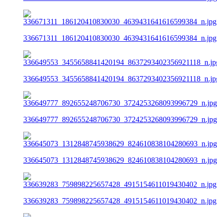
336671311_186120410830030_4639431641616599384_n.jpg
336649553_3455658841420194_8637293402356921118_n.jp
336649777_892655248706730_3724253268093996729_n.jpg
336645073_1312848745938629_824610838104280693_n.jpg
336639283_759898225657428_4915154611019430402_n.jpg