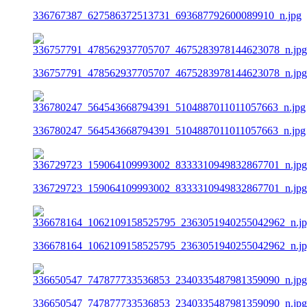
336767387_627586372513731_693687792600089910_n.jpg
336757791_478562937705707_4675283978144623078_n.jpg
336780247_564543668794391_5104887011011057663_n.jpg
336729723_159064109993002_8333310949832867701_n.jpg
336678164_1062109158525795_2363051940255042962_n.j
336650547_747877733536853_2340335487981359090_n.jpg