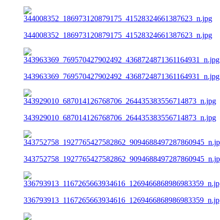
344008352_186973120879175_41528324661387623_n.jpg
343963369_769570427902492_4368724871361164931_n.jpg
343929010_687014126768706_264435383556714873_n.jpg
343752758_1927765427582862_9094688497287860945_n.j
336793913_1167265663934616_1269466868986983359_n.jp