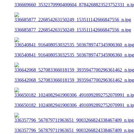
336669660_3532170990400604_8784268823523752331_n.j
336685877_226854263150249_153511142666847556_n.jpg
336540841_916408053032535_5036789747345906360_n.jpg
336642068_527083366018159_3935947700296361462_n.jpg
336650182_1024082941900306_4916992892752070991_n.j
336357796_567879711963651_9003266824338467409_n.jpg