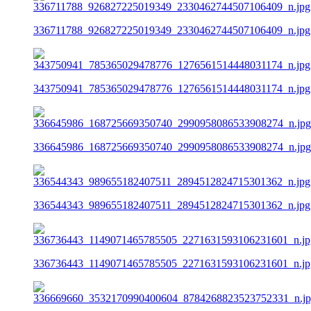
336711788_926827225019349_2330462744507106409_n.jpg
343750941_785365029478776_1276561514448031174_n.jpg
336645986_168725669350740_2990958086533908274_n.jpg
336544343_989655182407511_2894512824715301362_n.jpg
336736443_1149071465785505_2271631593106231601_n.jp