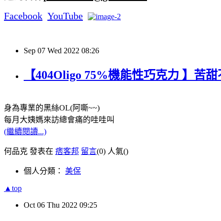
Facebook
YouTube
Sep
07
Wed
2022
08:26
【404Oligo 75%機能性巧克力 】
身為專業的黑絲OL(阿嘶~~)
每月大姨媽來訪總會痛的哇哇叫
(繼續閱讀...)
何品克 發表在
痞客邦
留言
(0)
人氣(
)
個人分類：
美保
▲top
Oct
06
Thu
2022
09:25