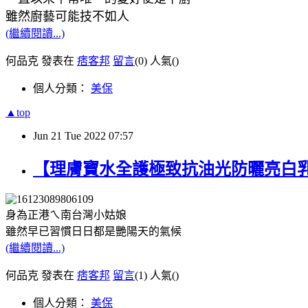
雖然廚藝可能技不如人
(繼續閱讀...)
何品克 發表在
痞客邦
留言
(0)
人氣(
)
個人分類：
美保
▲top
Jun
21
Tue
2022
07:57
【理膚寶水全護極致抗油光防曬亮白
身為正港ㄟ南台灣小姑娘
雖然早已習慣日日都是艷陽天的氣候
(繼續閱讀...)
何品克 發表在
痞客邦
留言
(1)
人氣(
)
個人分類：
美保