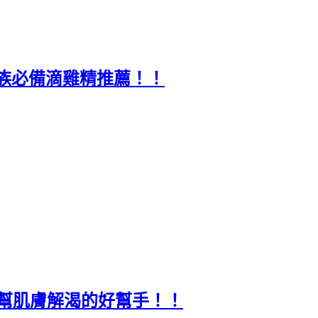
族必備滴雞精推薦！！
膜】幫肌膚解渴的好幫手！！