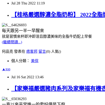
Jul
28
Thu
2022
11:19
【桂格嚴選醇濃全脂奶粉】 2022全
每天跟另一半一早醒來
就是習慣來杯即沖即溶且醇濃美味的全脂牛奶配上早餐
(繼續閱讀...)
何品克 發表在
痞客邦
留言
(0)
人氣(
)
個人分類：
美保
▲top
Jul
16
Sat
2022
13:46
【家樂福嚴選豬肉系列及家樂福有機
一直以來
平常唯一的愛好便是下廚