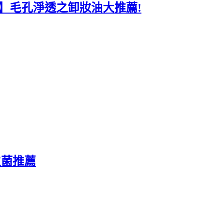
油】毛孔淨透之卸妝油大推薦!
生菌推薦