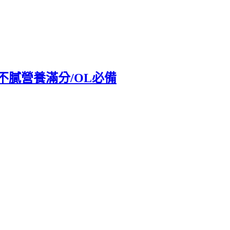
苦甜不膩營養滿分/OL必備