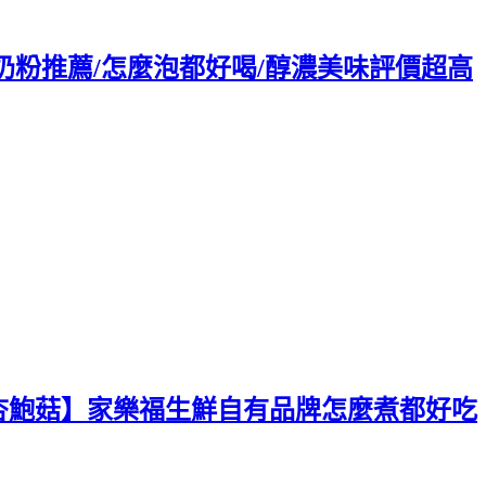
脂奶粉推薦/怎麼泡都好喝/醇濃美味評價超高
杏鮑菇】家樂福生鮮自有品牌怎麼煮都好吃