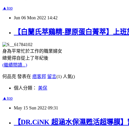
▲top
Jun
06
Mon
2022
14:42
【白蘭氏萃鷄精-膠原蛋白菁萃】上班
身為平常忙於工作的職業婦女
總覺得自從上了年紀後
(繼續閱讀...)
何品克 發表在
痞客邦
留言
(1)
人氣(
)
個人分類：
美保
▲top
May
15
Sun
2022
09:31
【DR.CiNK 超涵水保濕甦活超導