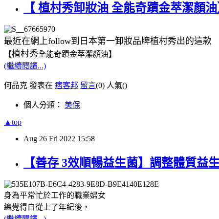
【 植村秀卸妝油 全能奇蹟金萃潔顏
最近在網上follow到日本第一卸妝品牌植村秀出的這款
植村秀
【
全能奇蹟金萃潔顏油】
(繼續閱讀...)
何品克 發表在
痞客邦
留言
(0)
人氣(
)
個人分類：
美保
▲top
Aug
26
Fri
2022
15:58
【善存 3效順暢益生菌】調整體質益
身為平常忙於工作的職業婦女
總覺得自從上了年紀後，
(繼續閱讀...)